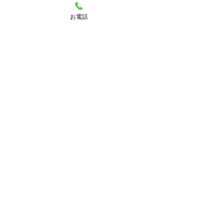
お電話
大阪府池田市菅原町2-8 グルーラいけだ2階